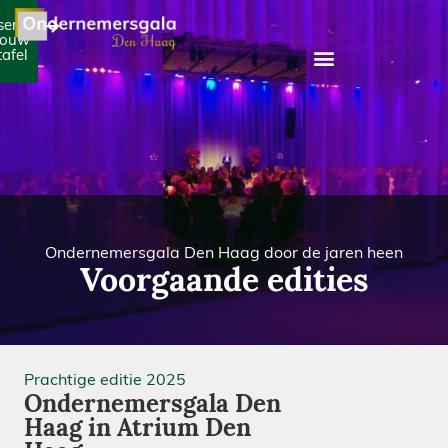
serveer
jouw
tafel
Ondernemersgala Den Haag door de jaren heen
Voorgaande edities
Prachtige editie 2025
Ondernemersgala Den
Haag in Atrium Den