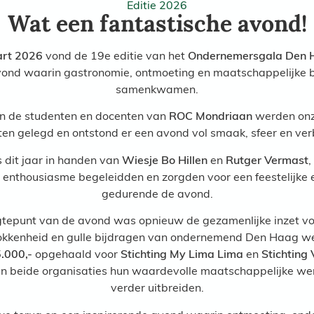
Editie 2026
Wat een fantastische avond!
art 2026
vond de 19e editie van het
Ondernemersgala Den 
vond waarin gastronomie, ontmoeting en maatschappelijke 
samenkwamen.
an de studenten en docenten van
ROC Mondriaan
werden onze
en gelegd en ontstond er een avond vol smaak, sfeer en ver
 dit jaar in handen van
Wiesje Bo Hillen
en
Rutger Vermast
,
 enthousiasme begeleidden en zorgden voor een feestelijke
gedurende de avond.
tepunt van de avond was opnieuw de gezamenlijke inzet vo
rokkenheid en gulle bijdragen van ondernemend Den Haag we
.000,-
opgehaald voor
Stichting My Lima Lima
en
Stichting 
n beide organisaties hun waardevolle maatschappelijke wer
verder uitbreiden.