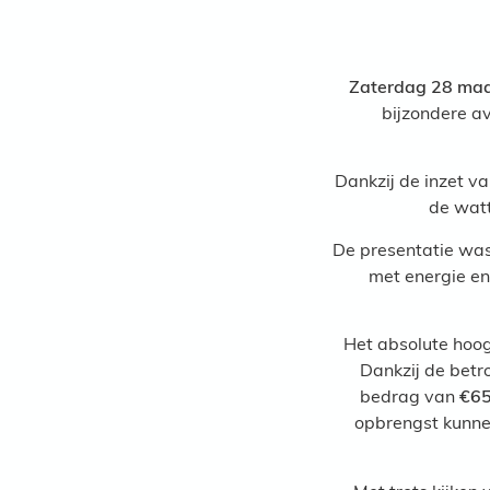
Zaterdag 28 ma
bijzondere a
Dankzij de inzet v
de watt
De presentatie was
met energie en
Het absolute hoog
Dankzij de bet
bedrag van
€65
opbrengst kunne