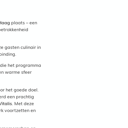
Haag
plaats – een
betrokkenheid
 gasten culinair in
binding.
 die het programma
 en warme sfeer
or het goede doel.
rd een prachtig
Vitalis
. Met deze
k voortzetten en