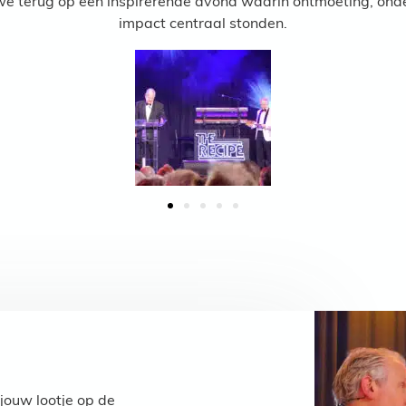
n we terug op een inspirerende avond waarin ontmoeting, on
impact centraal stonden.
r jouw lootje op de