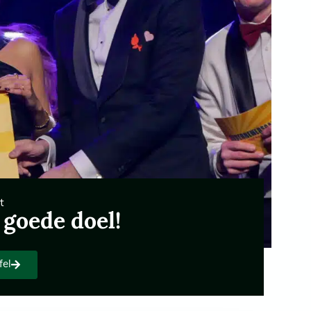
t
 goede doel!
fel