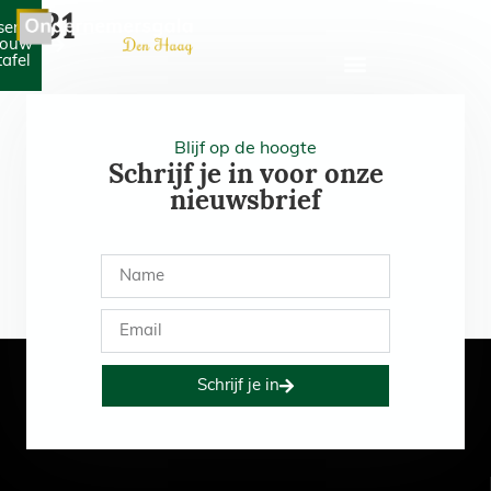
631
serveer
jouw
tafel
Blijf op de hoogte
Schrijf je in voor onze
nieuwsbrief
Schrijf je in