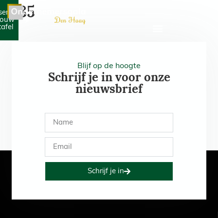
585
serveer
jouw
tafel
Blijf op de hoogte
Schrijf je in voor onze
nieuwsbrief
Schrijf je in