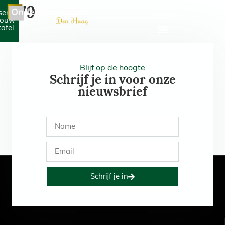
579
serveer
jouw
tafel
Blijf op de hoogte
Schrijf je in voor onze
nieuwsbrief
Schrijf je in