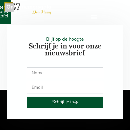
567
serveer
jouw
tafel
Blijf op de hoogte
Schrijf je in voor onze
nieuwsbrief
Schrijf je in