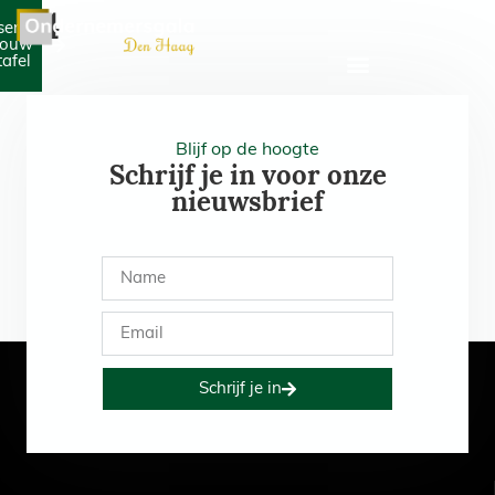
54
serveer
jouw
tafel
Blijf op de hoogte
Schrijf je in voor onze
nieuwsbrief
Schrijf je in