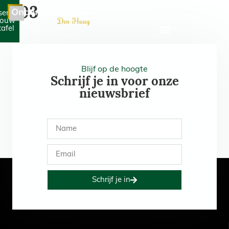
503
serveer
jouw
tafel
Blijf op de hoogte
Schrijf je in voor onze
nieuwsbrief
Schrijf je in