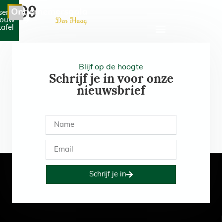
499
serveer
jouw
tafel
Blijf op de hoogte
Schrijf je in voor onze
nieuwsbrief
Schrijf je in