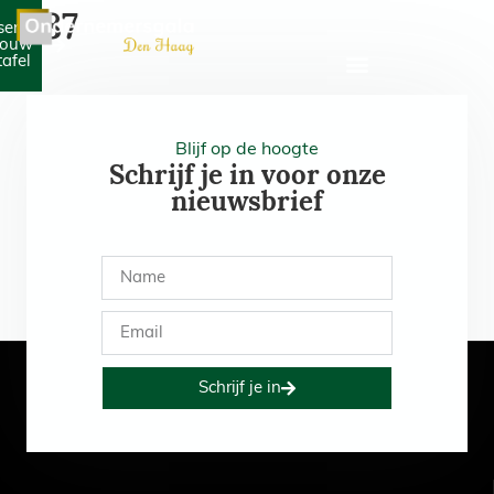
487
serveer
jouw
tafel
Blijf op de hoogte
Schrijf je in voor onze
nieuwsbrief
Schrijf je in