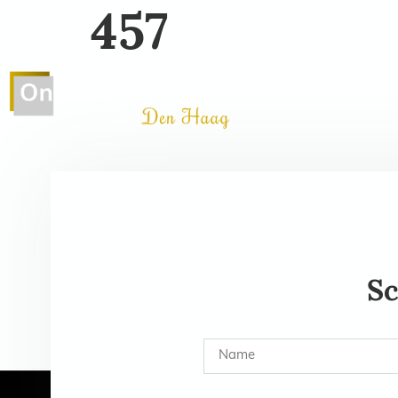
457
Home
Editie 2026
G
Sc