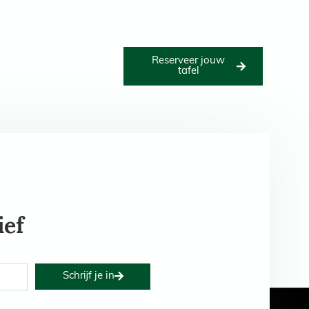
Reserveer jouw
Het bestuur
Nieuws
tafel
ief
Schrijf je in