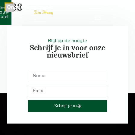
438
serveer
jouw
tafel
Blijf op de hoogte
Schrijf je in voor onze
nieuwsbrief
Schrijf je in