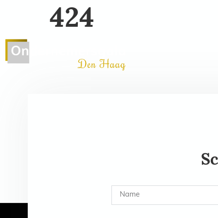
424
Home
Editie 2026
G
Sc