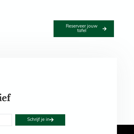
Reserveer jouw
Het bestuur
Nieuws
tafel
ief
Schrijf je in