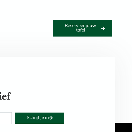
Reserveer jouw
Het bestuur
Nieuws
tafel
ief
Schrijf je in