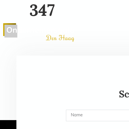
347
Home
Editie 2026
G
Sc