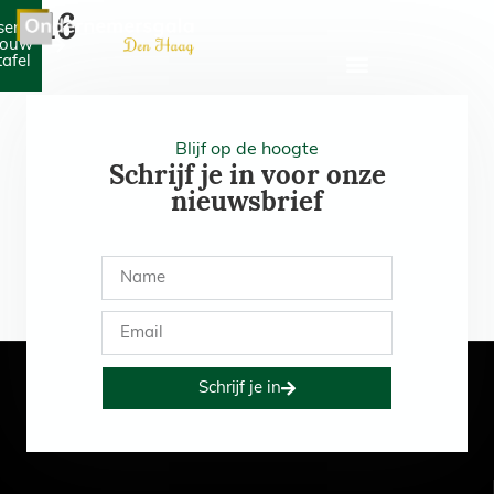
316
serveer
jouw
tafel
Blijf op de hoogte
Schrijf je in voor onze
nieuwsbrief
Schrijf je in