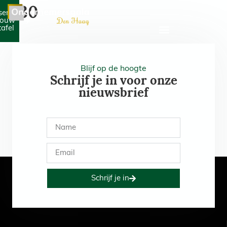
230
serveer
jouw
tafel
Blijf op de hoogte
Schrijf je in voor onze
nieuwsbrief
Schrijf je in