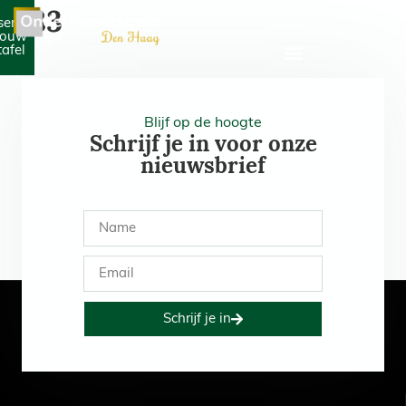
183
serveer
jouw
tafel
Blijf op de hoogte
Schrijf je in voor onze
nieuwsbrief
Schrijf je in